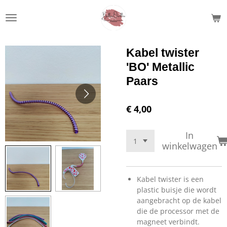
Ga
direct
naar
de
Kabel twister
hoofdinhoud
'BO' Metallic
Paars
€ 4,00
In
winkelwagen
Kabel twister is een
plastic buisje die wordt
aangebracht op de kabel
die de processor met de
magneet verbindt.