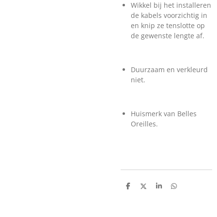
Wikkel bij het installeren
de kabels voorzichtig in
en knip ze tenslotte op
de gewenste lengte af.
Duurzaam en verkleurd
niet.
Huismerk van Belles
Oreilles.
D
D
S
D
e
e
h
e
l
e
a
l
e
l
r
e
n
e
n