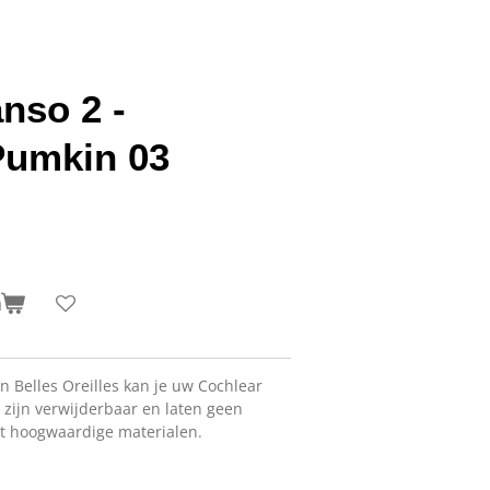
nso 2 -
Pumkin 03
n
 Belles Oreilles kan je uw Cochlear
 zijn verwijderbaar en laten geen
it hoogwaardige materialen.