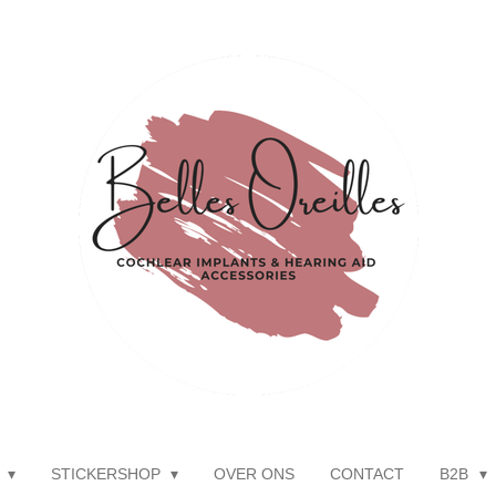
P
STICKERSHOP
OVER ONS
CONTACT
B2B