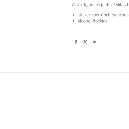
Wat krijg je als je deze skins 
sticker voor Cochlear Kans
alcohol doekjes
D
D
S
e
e
h
l
e
a
e
l
r
n
e