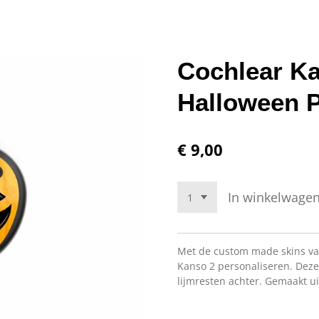
Cochlear Ka
Halloween 
€ 9,00
In winkelwage
Met de custom made skins van
Kanso 2 personaliseren. Deze
lijmresten achter. Gemaakt u