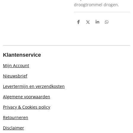
droogtrommel drogen.
D
D
S
D
e
e
h
e
l
e
a
l
e
l
r
e
n
e
n
Klantenservice
Mijn Account
Nieuwsbrief
Levertermijn en verzendkosten
Algemene voorwaarden
Privacy & Cookies policy
Retourn
eren
Disclaimer