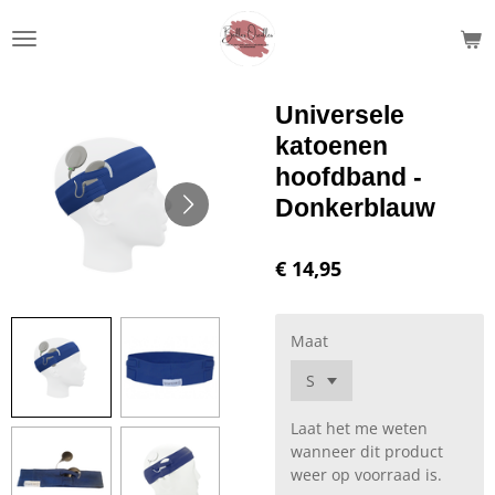
Ga
direct
naar
de
Universele
hoofdinhoud
katoenen
hoofdband -
Donkerblauw
€ 14,95
Maat
Laat het me weten
wanneer dit product
weer op voorraad is.