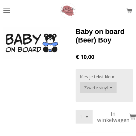
Ga
direct
naar
de
Baby on board
hoofdinhoud
(Beer) Boy
€ 10,00
Kies je tekst kleur:
In
winkelwagen