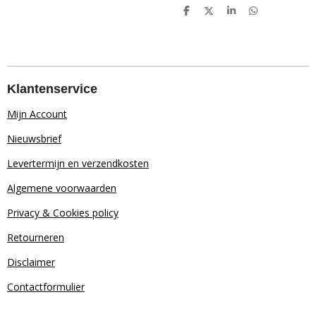
D
D
S
D
e
e
h
e
l
e
a
l
e
l
r
e
n
e
n
Klantenservice
Mijn Account
Nieuwsbrief
Levertermijn en verzendkosten
Algemene voorwaarden
Privacy & Cookies policy
Retourn
eren
Disclaimer
Contactformulier