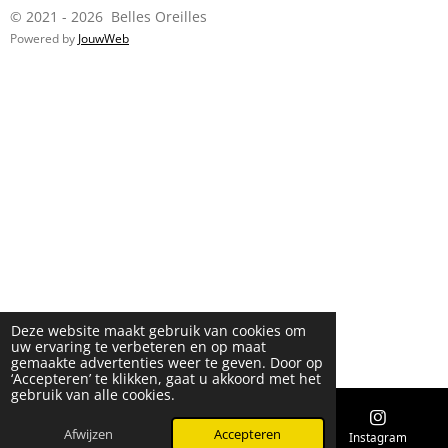
© 2021 - 2026 Belles Oreilles
Powered by
JouwWeb
Deze website maakt gebruik van cookies om
uw ervaring te verbeteren en op maat
gemaakte advertenties weer te geven. Door op
‘Accepteren’ te klikken, gaat u akkoord met het
gebruik van alle cookies.
Afwijzen
Accepteren
E-mailadres
Instagram