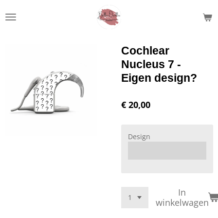
Ga
direct
naar
de
Cochlear
hoofdinhoud
Nucleus 7 -
Eigen design?
€ 20,00
Design
In
winkelwagen