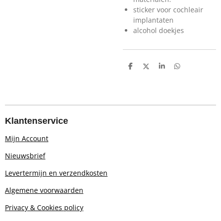
sticker voor cochleair
implantaten
alcohol doekjes
D
D
S
D
e
e
h
e
l
e
a
l
e
l
r
e
n
e
n
Klantenservice
Mijn Account
Nieuwsbrief
Levertermijn en verzendkosten
Algemene voorwaarden
Privacy & Cookies policy