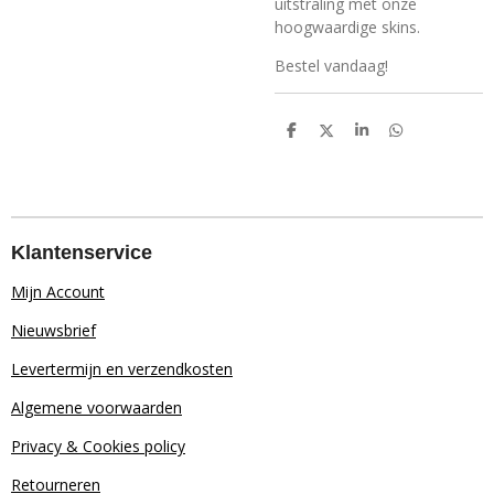
uitstraling met onze
hoogwaardige skins.
Bestel vandaag!
D
D
S
D
e
e
h
e
l
e
a
l
e
l
r
e
n
e
n
Klantenservice
Mijn Account
Nieuwsbrief
Levertermijn en verzendkosten
Algemene voorwaarden
Privacy & Cookies policy
Retourn
eren