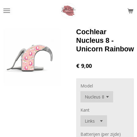
Ga
direct
naar
de
Cochlear
hoofdinhoud
Nucleus 8 -
Unicorn Rainbow
€ 9,00
Model
Kant
Batterijen (per zijde)