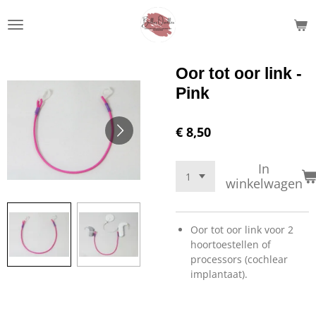
Ga
direct
naar
de
Oor tot oor link -
hoofdinhoud
Pink
€ 8,50
In
winkelwagen
Oor tot oor link voor 2
hoortoestellen of
processors (cochlear
implantaat).