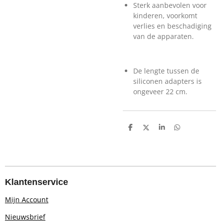
Sterk aanbevolen voor
kinderen, voorkomt
verlies en beschadiging
van de apparaten.
De lengte tussen de
siliconen adapters is
ongeveer 22 cm.
D
D
S
D
e
e
h
e
l
e
a
l
e
l
r
e
n
e
n
Klantenservice
Mijn Account
Nieuwsbrief