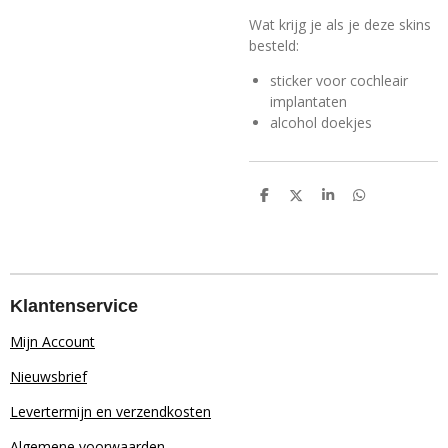
Wat krijg je als je deze skins
besteld:
sticker voor cochleair
implantaten
alcohol doekjes
D
D
S
D
e
e
h
e
l
e
a
l
e
l
r
e
n
e
n
Klantenservice
Mijn Account
Nieuwsbrief
Levertermijn en verzendkosten
Algemene voorwaarden