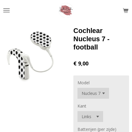
Ga
direct
naar
de
Cochlear
hoofdinhoud
Nucleus 7 -
football
€ 9,00
Model
Kant
Batterijen (per zijde)