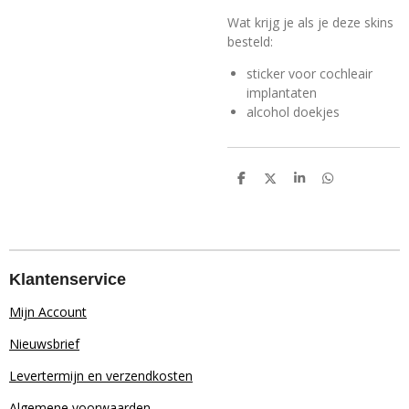
Wat krijg je als je deze skins
besteld:
sticker voor cochleair
implantaten
alcohol doekjes
D
D
S
D
e
e
h
e
l
e
a
l
e
l
r
e
n
e
n
Klantenservice
Mijn Account
Nieuwsbrief
Levertermijn en verzendkosten
Algemene voorwaarden