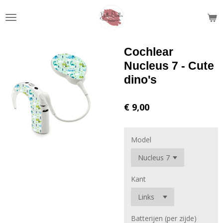
Ga
direct
naar
de
Cochlear
hoofdinhoud
Nucleus 7 - Cute
dino's
€ 9,00
Model
Kant
Batterijen (per zijde)