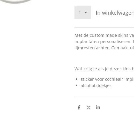
In winkelwage
Met de custom made skins van
implantaten personaliseren. 
lijmresten achter. Gemaakt u
Wat krijg je als je deze skins 
sticker voor cochleair imp
alcohol doekjes
D
D
S
e
e
h
l
e
a
e
l
r
n
e