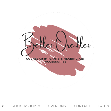
P
STICKERSHOP
OVER ONS
CONTACT
B2B