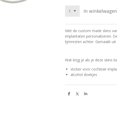
In winkelwagen
Met de custom made skins van 
implantaten personaliseren. De
lijmresten achter. Gemaakt ui
Wat krijg je als je deze skins b
sticker voor cochleair impl
alcohol doekjes
D
D
S
e
e
h
l
e
a
e
l
r
n
e