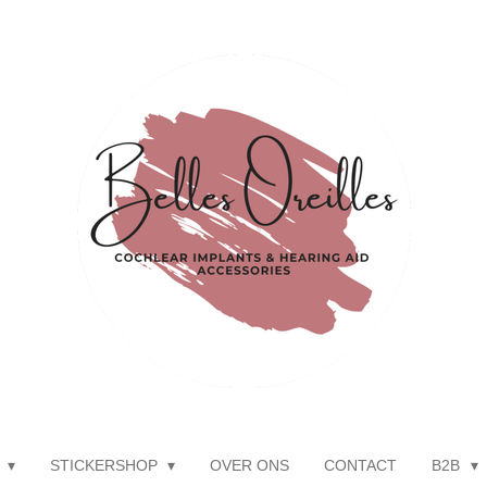
P
STICKERSHOP
OVER ONS
CONTACT
B2B