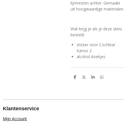
lijmresten achter. Gemaakt
uit hoogwaardige materialen.
Wat krijg je als je deze skins
besteld:
sticker voor Cochlear
Kanso 2
alcohol doekjes
D
D
S
D
e
e
h
e
l
e
a
l
e
l
r
e
n
e
n
Klantenservice
Mijn Account