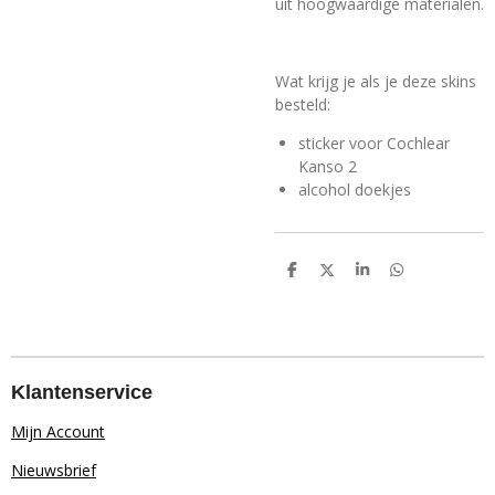
uit hoogwaardige materialen.
Wat krijg je als je deze skins
besteld:
sticker voor Cochlear
Kanso 2
alcohol doekjes
D
D
S
D
e
e
h
e
l
e
a
l
e
l
r
e
n
e
n
Klantenservice
Mijn Account
Nieuwsbrief