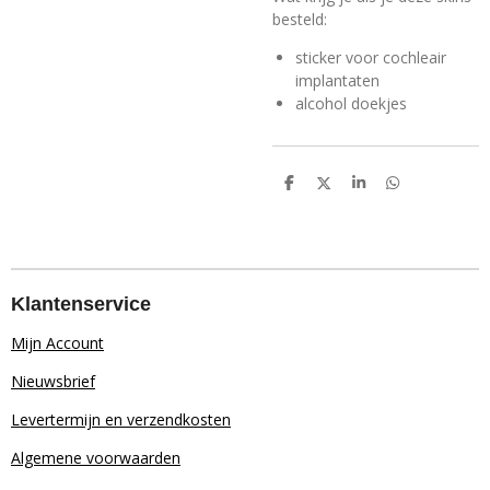
besteld:
sticker voor cochleair
implantaten
alcohol doekjes
D
D
S
D
e
e
h
e
l
e
a
l
e
l
r
e
n
e
n
Klantenservice
Mijn Account
Nieuwsbrief
Levertermijn en verzendkosten
Algemene voorwaarden