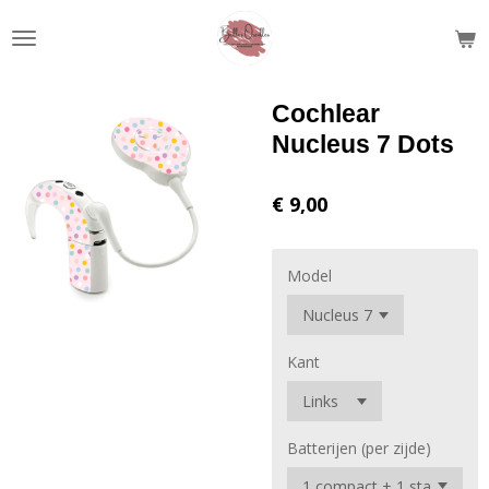
Ga
direct
naar
de
Cochlear
hoofdinhoud
Nucleus 7 Dots
€ 9,00
Model
Kant
Batterijen (per zijde)