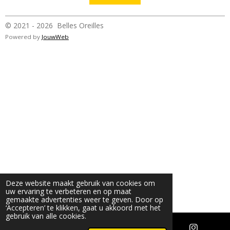
© 2021 - 2026 Belles Oreilles
Powered by
JouwWeb
Deze website maakt gebruik van cookies om
uw ervaring te verbeteren en op maat
gemaakte advertenties weer te geven. Door op
‘Accepteren’ te klikken, gaat u akkoord met het
gebruik van alle cookies.