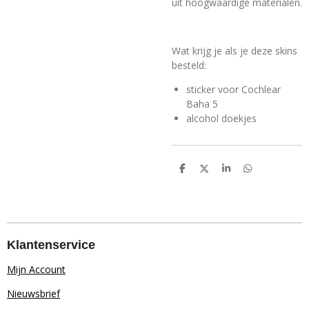
uit hoogwaardige materialen.
Wat krijg je als je deze skins
besteld:
sticker voor Cochlear
Baha 5
alcohol doekjes
D
D
S
D
e
e
h
e
l
e
a
l
e
l
r
e
n
e
n
Klantenservice
Mijn Account
Nieuwsbrief