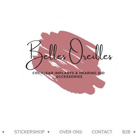
P
STICKERSHOP
OVER ONS
CONTACT
B2B