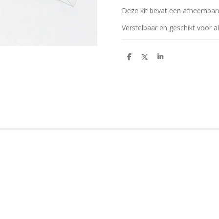
Deze kit bevat een afneembare
Verstelbaar en geschikt voor all
D
D
S
e
e
h
l
e
a
e
l
r
n
e