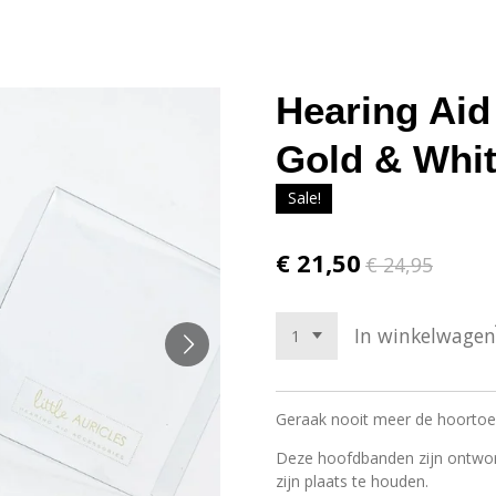
Hearing Aid
Gold & Whi
Sale!
€ 21,50
€ 24,95
In winkelwagen
Geraak nooit meer de hoortoest
Deze hoofdbanden zijn ontwor
zijn plaats te houden.