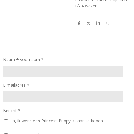
+/- 4 weken.
D
D
S
D
e
e
h
e
l
e
a
l
e
l
r
e
n
e
n
Naam + voornaam *
E-mailadres *
Bericht *
Ja, ik wens een Princess Puppy kit aan te kopen