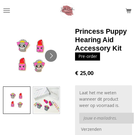
Ga
direct
naar
de
Princess Puppy
hoofdinhoud
Hearing Aid
Accessory Kit
Pre-order
€ 25,00
Laat het me weten
wanneer dit product
weer op voorraad is.
Verzenden