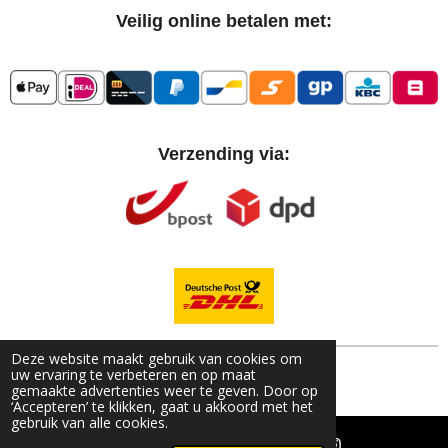
Veilig online betalen met:
Verzending via:
Deze website maakt gebruik van cookies om
© 2021 - 2026 Belles Oreilles
uw ervaring te verbeteren en op maat
Powered by
JouwWeb
gemaakte advertenties weer te geven. Door op
‘Accepteren’ te klikken, gaat u akkoord met het
gebruik van alle cookies.