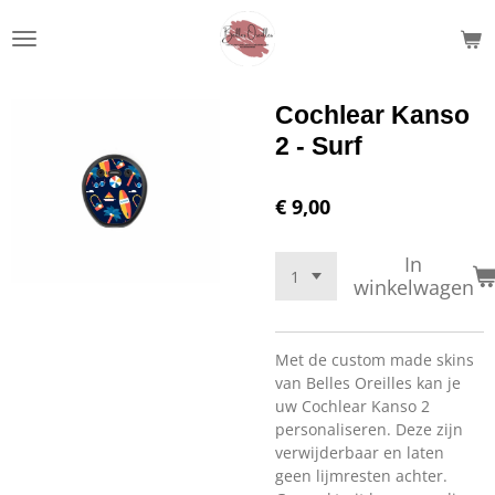
Ga
direct
naar
de
Cochlear Kanso
hoofdinhoud
2 - Surf
€ 9,00
In
winkelwagen
Met de custom made skins
van Belles Oreilles kan je
uw Cochlear Kanso 2
personaliseren. Deze zijn
verwijderbaar en laten
geen lijmresten achter.