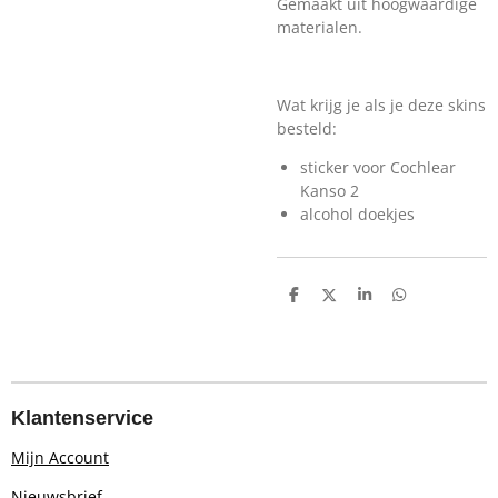
Gemaakt uit hoogwaardige
materialen.
Wat krijg je als je deze skins
besteld:
sticker voor Cochlear
Kanso 2
alcohol doekjes
D
D
S
D
e
e
h
e
l
e
a
l
e
l
r
e
n
e
n
Klantenservice
Mijn Account
Nieuwsbrief