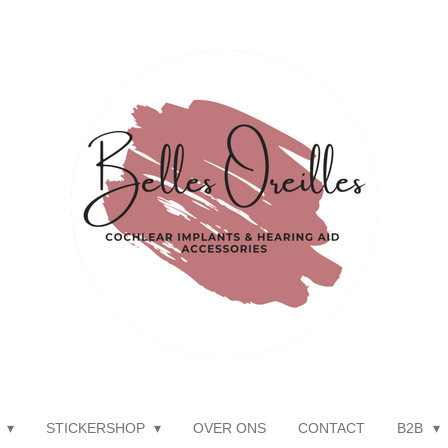
P
STICKERSHOP
OVER ONS
CONTACT
B2B