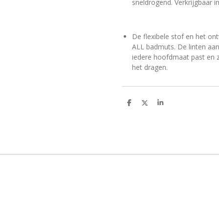
sneldrogend. Verkrijgbaar i
De flexibele stof en het o
ALL badmuts. De linten aan
iedere hoofdmaat past en z
het dragen.
D
D
S
e
e
h
l
e
a
e
l
r
n
e