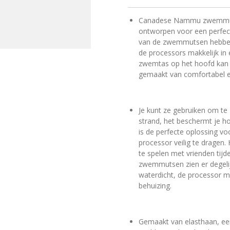
Canadese Nammu zwemmut
ontworpen voor een perfe
van de zwemmutsen hebben 
de processors makkelijk in 
zwemtas op het hoofd kan
gemaakt van comfortabel en
Je kunt ze gebr
uiken om te
strand, het beschermt je h
is de perfecte oplossing v
processor veilig te dragen
te spelen met vrienden tij
zwemmutsen zien er degelijk
waterdicht, de processor m
behuizing.
Gemaakt van elasthaan, een