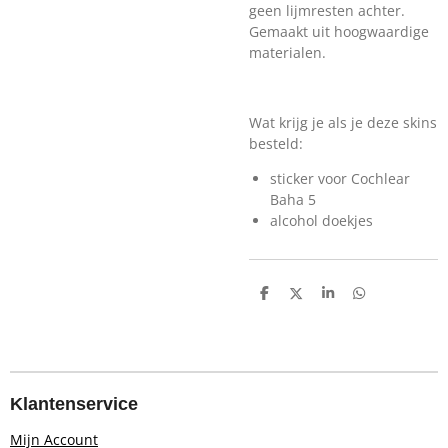
geen lijmresten achter.
Gemaakt uit hoogwaardige
materialen.
Wat krijg je als je deze skins
besteld:
sticker voor Cochlear
Baha 5
alcohol doekjes
D
D
S
D
e
e
h
e
l
e
a
l
e
l
r
e
n
e
n
Klantenservice
Mijn Account