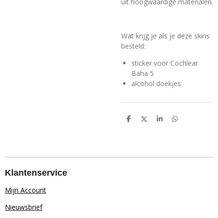
uit hoogwaardige materialen.
Wat krijg je als je deze skins
besteld:
sticker voor Cochlear
Baha 5
alcohol doekjes
D
D
S
D
e
e
h
e
l
e
a
l
e
l
r
e
n
e
n
Klantenservice
Mijn Account
Nieuwsbrief