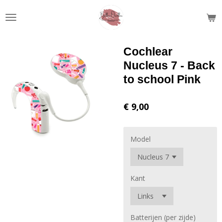
Ga
direct
naar
de
Cochlear
hoofdinhoud
Nucleus 7 - Back
to school Pink
€ 9,00
Model
Kant
Batterijen (per zijde)