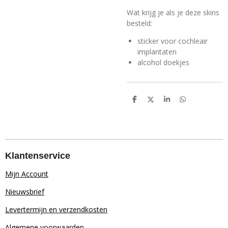
Wat krijg je als je deze skins
besteld:
sticker voor cochleair
implantaten
alcohol doekjes
D
D
S
D
e
e
h
e
l
e
a
l
e
l
r
e
n
e
n
Klantenservice
Mijn Account
Nieuwsbrief
Levertermijn en verzendkosten
Algemene voorwaarden