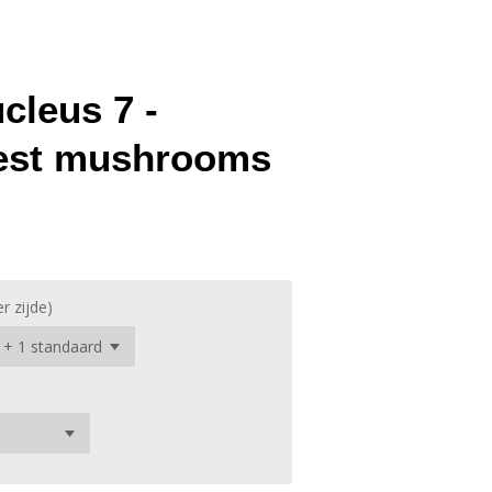
cleus 7 -
est mushrooms
er zijde)