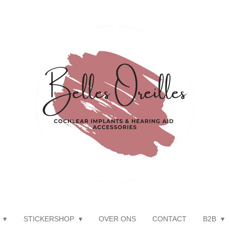
P
STICKERSHOP
OVER ONS
CONTACT
B2B