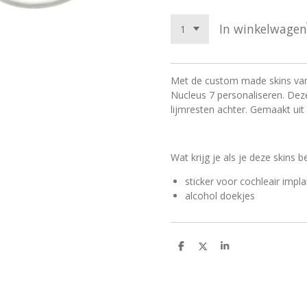
In winkelwagen
Met de custom made skins van 
Nucleus 7 personaliseren. Deze
lijmresten achter. Gemaakt ui
Wat krijg je als je deze skins b
sticker voor cochleair impl
alcohol doekjes
D
D
S
e
e
h
l
e
a
e
l
r
n
e