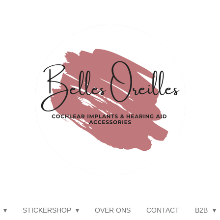
P
STICKERSHOP
OVER ONS
CONTACT
B2B