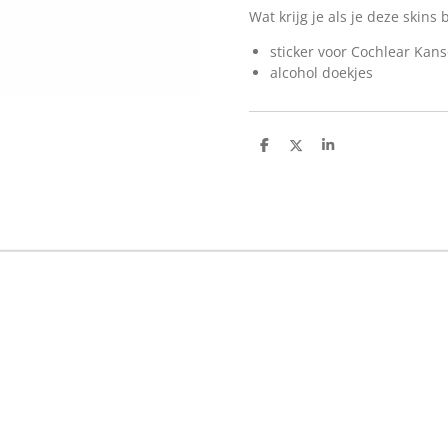
Wat krijg je als je deze skins 
sticker voor Cochlear Kans
alcohol doekjes
D
D
S
e
e
h
l
e
a
e
l
r
n
e