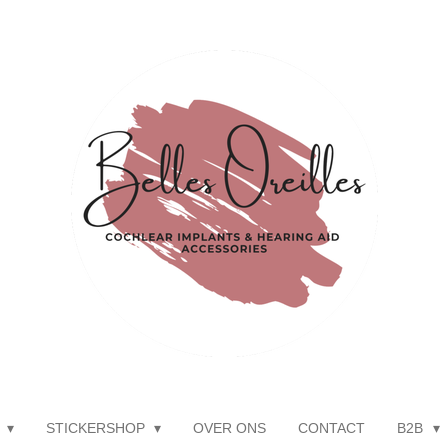
P
STICKERSHOP
OVER ONS
CONTACT
B2B