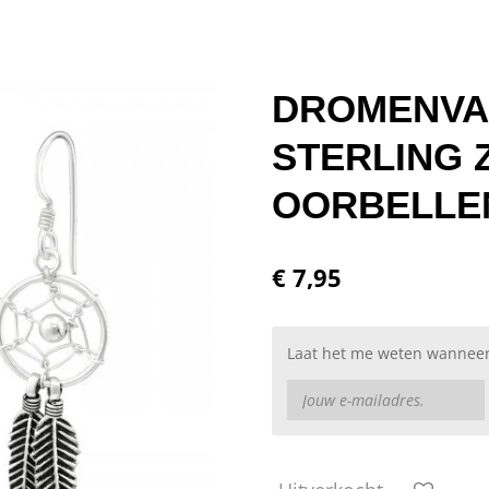
DROMENVAN
STERLING 
OORBELLE
€ 7,95
Laat het me weten wanneer 