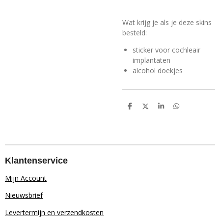
Wat krijg je als je deze skins
besteld:
sticker voor cochleair
implantaten
alcohol doekjes
D
D
S
D
e
e
h
e
l
e
a
l
e
l
r
e
n
e
n
Klantenservice
Mijn Account
Nieuwsbrief
Levertermijn en verzendkosten