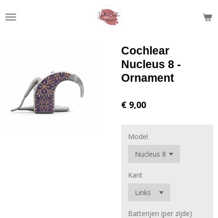
Ga
direct
naar
de
Cochlear
hoofdinhoud
Nucleus 8 -
Ornament
€ 9,00
Model
Kant
Batterijen (per zijde)